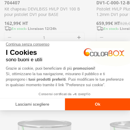
704407
DV1-C-000-12-B
Kit chapeau DEVILBISS HVLP DV1 100 B
Pistolet HVLP Pl
pour pistolet DV1 pour BASE
1.2mm DV1 pour B
Prix
162,99€
HT
Prix
659,99€
Prix
HT
828,
En stock
- Livraison 12/24h
En stock
- Livra
régulier
de
régulier
Diminuer la quantité pour 704407 - Kit chape
Augmenter la quant
Diminuer l
vente
Ajouter
NOS NOUVEAUTÉS
TOUT VOIR