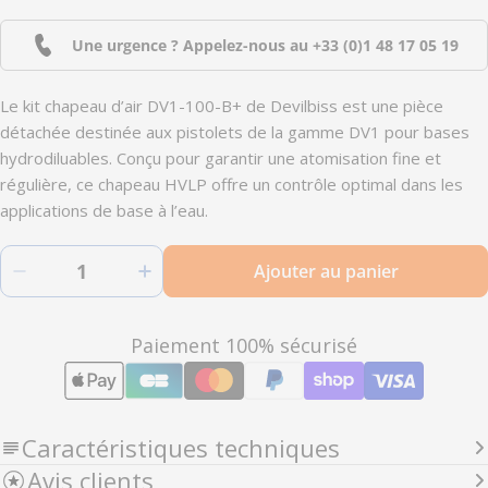
Une urgence ? Appelez-nous au
+33 (0)1 48 17 05 19
Le kit chapeau d’air DV1-100-B+ de Devilbiss est une pièce
détachée destinée aux pistolets de la gamme DV1 pour bases
hydrodiluables. Conçu pour garantir une atomisation fine et
régulière, ce chapeau HVLP offre un contrôle optimal dans les
applications de base à l’eau.
Quantité
Ajouter au panier
Diminuer la quantité pour 704408 - Kit chapeau
Augmenter la quantité pour 704408
Modes
Paiement 100% sécurisé
de
paiement
Caractéristiques techniques
Avis clients