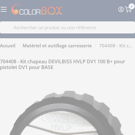
Passer
0
au
Pa
contenu
Recherche
Accueil
Matériel et outillage carrosserie
704408 - Kit chapeau DEVILBISS HVLP DV1 100 B+ pour pistolet DV1 pour BASE
704408 - Kit chapeau DEVILBISS HVLP DV1 100 B+ pour
pistolet DV1 pour BASE
Passer
aux
informations
sur
le
produit