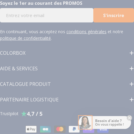
Soyez le 1er au courant des PROMOS
E-
S'inscrire
mail
En continuant, vous acceptez nos
conditions générales
et notre
politique de confidentialité
.
COLORBOX
AIDE & SERVICES
CATALOGUE PRODUIT
PARTENAIRE LOGISTIQUE
4,7 / 5
Trustpilot
Besoin d'aide ?
On vous rappelle !
Modes