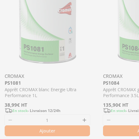
CROMAX
CROMAX
PS1081
PS1084
Apprêt CROMAX blanc Energie Ultra
Apprêt CROMAX gr
Performance 1L
Performance 3.5L
Prix
38,99€
HT
Prix
135,90€
HT
En stock
- Livraison 12/24h
En stock
- Livra
régulier
régulier
Ajouter