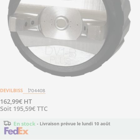
Ouvrir le média 0 en mode modal
DEVILBISS
704408
Prix
162,99€ HT
Soit
195,59€
TTC
régulier
En stock
- Livraison prévue le
lundi 10 août