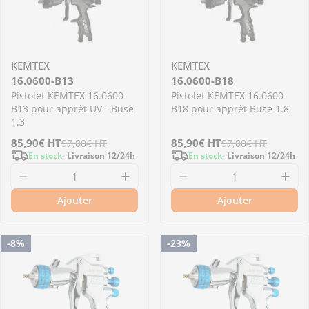
KEMTEX
KEMTEX
16.0600-B13
16.0600-B18
Pistolet KEMTEX 16.0600-
Pistolet KEMTEX 16.0600-
B13 pour apprêt UV - Buse
B18 pour apprêt Buse 1.8
1.3
Prix
85,90€
Prix
HT
Prix
85,90€
Prix
HT
97,80€
HT
97,80€
HT
En stock
- Livraison 12/24h
En stock
- Livraison 12/24h
de
régulier
de
régulier
Diminuer la quantité pour 16.0600-B13 - Pisto
Augmenter la quantité pour 16
Diminuer la quantit
Aug
vente
vente
Ajouter
Ajouter
-8%
-23%